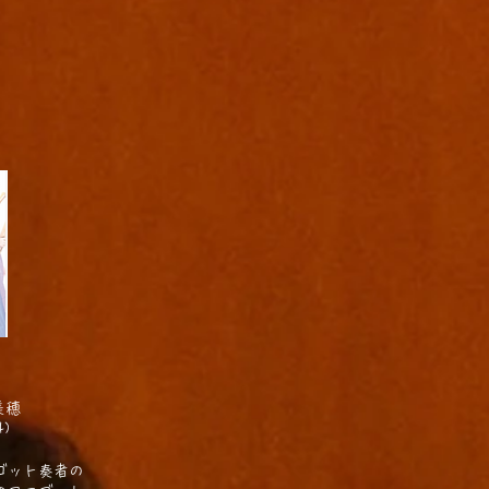
井美穂
4)
ゴット奏者の