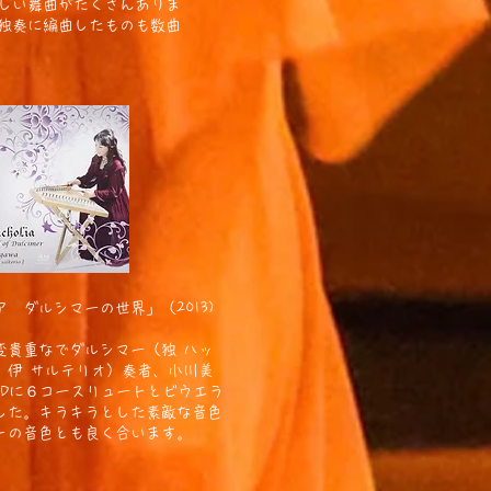
しい舞曲がたくさんありま
独奏に編曲したものも数曲
 ダルシマーの世界」（2013)
変貴重なでダルシマー（独 ハッ
、伊 サルテリオ）奏者、小川美
CDに６コースリュートとビウエラ
した。キラキラとした素敵な音色
トの音色とも良く合います。