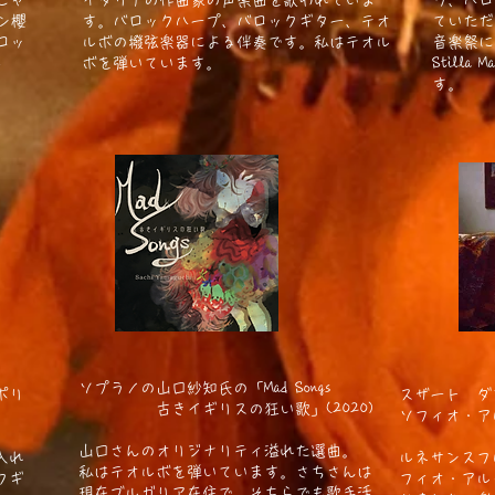
ヒャ
イタリアの作曲家の声楽曲を歌われていま
ラ、バロ
ン櫻
す。バロックハープ、バロックギター、テオ
ていただ
ロッ
ルボの撥弦楽器による伴奏です。私はテオル
音楽祭に
し
ボを弾いています。
Still
す。
ソプラノの山口紗知氏の「Mad Songs
ポリ
スザート ダ
古きイギリスの狂い歌」(2020)
20)
ソフィオ・アル
山口さんのオリジナリティ溢れた選曲。
入れ
​ルネサンス
私はテオルボを弾いています。さちさんは
クギ
フィオ・アル
現在ブルガリア在住で、そちらでも歌手活