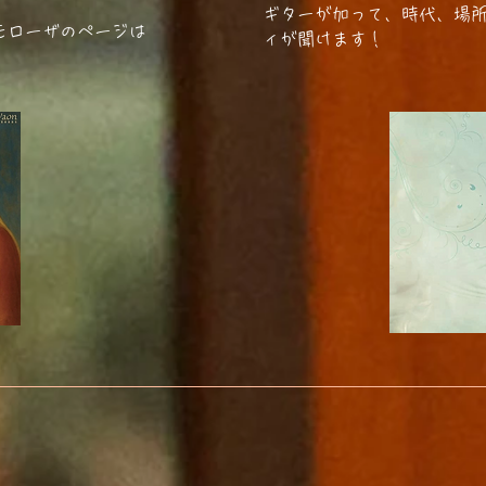
ギターが加って、時代、場
モローザのページは
ィが聞けます！