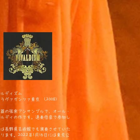
ァルディズム
ラヴァガンツァ東京 (2008)
楽器の弦楽アンサンブルで、オール・
ァルディの作です。通奏低音で参加し
。
年は長野県芸術館でも演奏させていた
ります。2022年1月16日には東京公