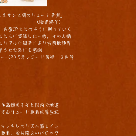
ルネサンス期のリュート音楽」
販売終了）
、古楽CDをどのように創っていく
とともに実践した一枚。その人柄
とリアルな録音により古楽批評界
露呈させた事にも感謝
ュー（2015年レコード芸術 ２月号
歌手高橋美千子と国内で地道
すすむリュート奏者佐藤亜紀
キレキレのリズム感とイン
ー奏者、金井隆之のバロック