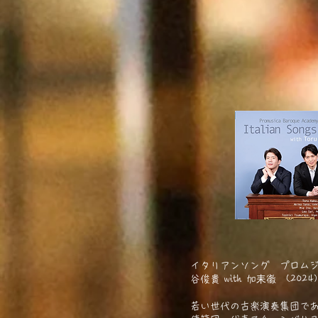
イタリアンソング プロム
谷俊貴 with 加耒徹 (2024)
若い世代の古楽演奏集団で