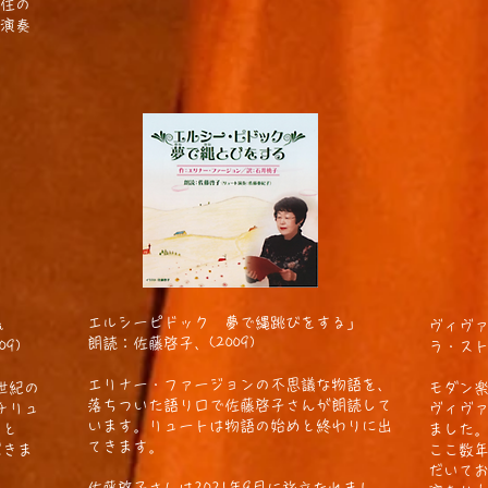
住の
演奏
エルシーピドック 夢で縄跳びをする」
a
ヴィヴ
朗読：佐藤啓子、(2009)
009)
ラ・スト
エリナー・ファージョンの不思議な物語を、
世紀の
モダン
落ちついた語り口で佐藤啓子さんが朗読して
チリュ
ヴィヴ
います。リュートは物語の始めと終わりに出
 と
ました
てきます。
だきま
​ここ数
だいてお