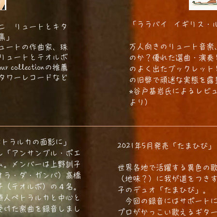
「ララバイ イギリス・
ニ リュートとキタ
​ (
集」
万人向きのリュート音楽
ュートの作曲家、珠
リュートとテオルボ
のか？優れた選曲・演奏
r collectionの推薦
のよく出たブックレット
タワーレコードなど
の旧弊で頑迷な実態を
⭐︎谷戸基岩氏によるレビ
より）
 ペトラルカの面影に」
2021年5月発売「たまひび」
ル「アンサンブル・ポエ
ム。メンバーは上野訓子
世界各地で活躍する異色の
オラ・ダ・ガンバ）高橋
（地味？）に我が道をつき
子（テオルボ）の４名。
子のデュオ「たまひび」。
詩人ペトラルカと中心と
今回の録音にはサポートに
受けた楽曲を録音しまし
プロがかっこい歌えるギタ