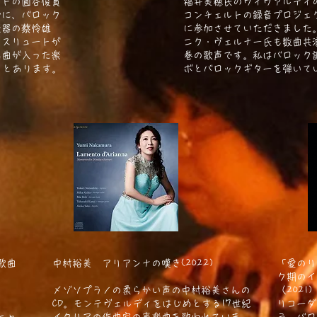
ストの圓谷俊貫
福井美穂氏のヴィヴァルディ
心に、バロック
コンチェルトの録音プロジェ
楽器の蔡怜雄
に参加させていただきました
ンスリュートが
ニク・ヴェルナー氏も数曲共
名曲が入った楽
巻の歌声です。私はバロック
っとあります。
ボとバロックギターを弾いて
歌曲
中村裕美 アリアンナの嘆き(2022)
「愛のリ
ク期のイ
メゾソプラノの柔らかい声の中村裕美さんの
（2021
CD。モンテヴェル
ディをはじめとする17世紀
リコーダ