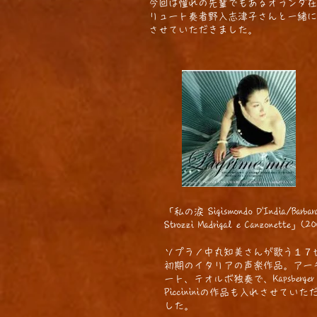
今回は憧れの先輩でもあるオランダ在
リュート奏者野入志津子さんと一緒に
させていただきました。
「私の涙 Sigismondo D'India/Barbar
Strozzi Madrigal e Canzonette」(2
ソプラノ中丸知美さんが歌う１７
初期のイタリアの声楽作品。アー
ート、テオルボ独奏で、Kapsberger
Piccininiの作品も入れさせていた
した。