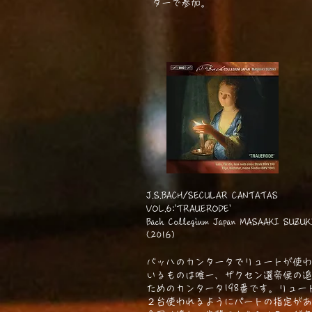
ターで参加。
J.S.BACH/SECULAR CANTATAS
VOL.6:'TRAUERODE'
Bach Collegium Japan MASAAKI SUZ
(2016)
バッハのカンタータでリュートが使わ
いるものは唯一、ザクセン選帝侯の追
ためのカンタータ198番です。リュー
２台使われるようにパートの指定があ