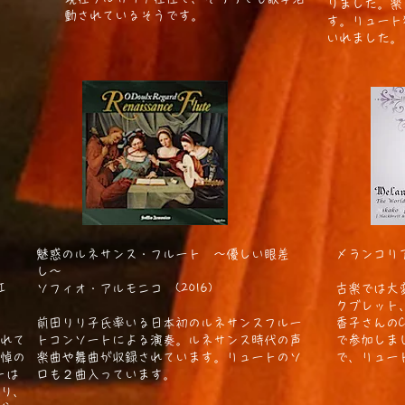
りました。楽
動されているそうです。
す。リュート
いれました。
魅惑のルネサンス・フルート 〜優しい眼差
メランコリア
し〜
UKI
ソフィオ・アルモニコ (2016)
古楽では大
クブレット
​前田りり子氏率いる日本初のルネサンスフルー
香子さんの
れて
トコンソートによる演奏。ルネサンス時代の声
で参加しま
悼の
楽曲や舞曲が収録されています。リュートのソ
で、リュー
トは
ロも２曲入っています。
り、