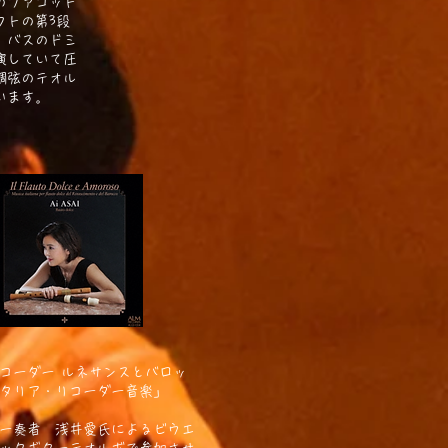
のファゴット
クトの第3段
。バスのドミ
演していて圧
調弦のテオル
います。
コーダー ルネサンスとバロッ
タリア・リコーダー音楽」
)
ー奏者 浅井愛氏によるビウエ