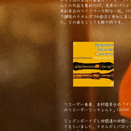
ロマン派の女性作曲家ルイーゼ・ライ
ルトの作品を集めたCD。美声のバリト
井利幸氏のライフワーク的な一枚。バ
ク調弦のテオルボで6曲ほど参加しま
た。どの曲もとっても魅力的です。
リコーダー奏者、本村睦幸氏の「ナ
のリコーダーコンチェルト」(20
ジュゴンボーイズと仲間達の仲間に
てもらいました。テオルボとバロッ