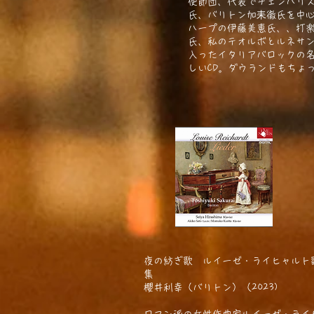
使節団、代表でチェンバリ
氏、バリトン加耒徹氏を中
ハープの伊藤美恵氏、、打
氏、私のテオルボとルネサ
入ったイタリアバロックの
しいCD。ダウランドもちょ
夜の紡ぎ歌 ルイーゼ・ライヒャルト
集
櫻井利幸（バリトン）（2023)