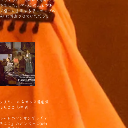
ックギターテオルボで参加させ
きました。2023年の北とぴあ
て愛さん主宰するアンサンブル
a Maris に共演させていただきま
ンスリー ルネサンス舞曲集
モニコ (2018)
フルートのアンサンブル「ソ
モニコ」のメンバーに加わ