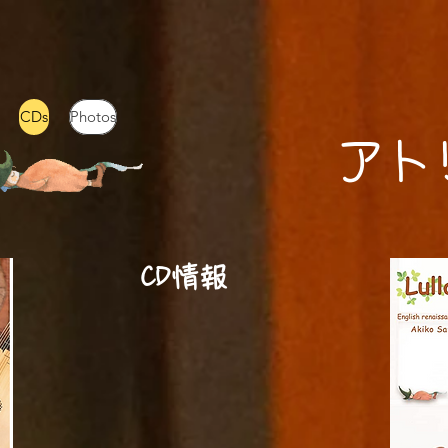
CDs
Photos
​ア
CD情報