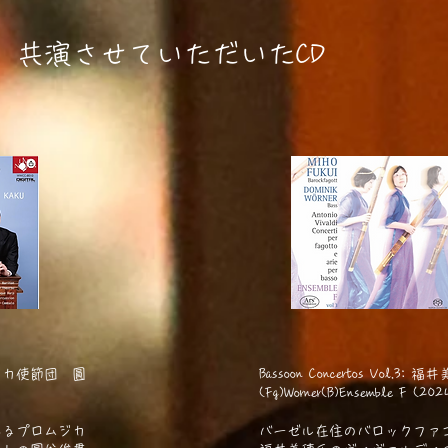
​共演させていただいたCD
ジカ使節団 圓
Bassoon Concertos Vol.3: 福
(Fg)Worner(B)Ensemble F (202
あるプロムジカ
​バーゼル在住のバロックファ