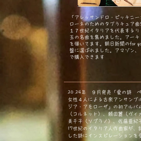
「アレッサンドロ・ピッチニー
ローネのためのタブラチュア曲
１７世紀イタリアを代表するリ
玉の名曲を集めました。アーチ
を弾いてます。
朝日新聞のfor you
盤に選ばれました。アマゾン、
で購入できます
20 24年 ９月発売「愛の詩
女性４人による古楽アンサンブ
ジア・アモローザ」の初アルバ
（コルネット）、頼田麗（ヴィ
美千子（ソプラノ）、佐藤亜紀
17世紀のイタリア人作曲家が、
した詩にインスピレーションを